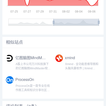
相似站点
亿图脑图MindMaster
xmind
A股上市公司万兴科技旗下
Xmind - 全功能思维导图和
的亿图脑图MindMaster软件
头脑风暴软件 | Xmind
是一款多平台思维导图软
(2023 | XMind 8 Pro |
件，可用于Windows，Mac
Xmind 移动版 - Xmind是风
ProcessOn
和Linux等桌面环境，也可
靡全球的头脑风暴和思维导
以在线使用或在苹果，安卓
图软件，为激发灵感和创意
ProcessOn是一款专业在线
等移动端上使用。集成思维
而生。...
作图工具和知识分享社区，
导图社区和云...
提供AI生成思维导图流程
图。支持思维导图、流程
图、组织结构图、网络拓扑