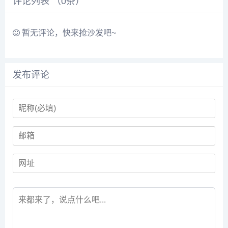
评论列表 （
0
条）
图、鱼骨图、UML图等多种
图形，同时可实现人与人之
间的实时协作和共享，提
升...
暂无评论，快来抢沙发吧~
发布评论