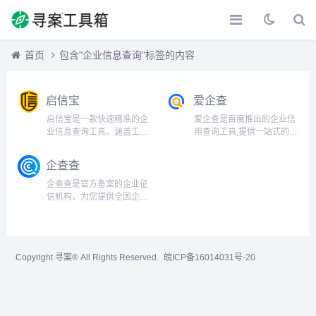
首页
包含"企业信息查询"标签的内容
启信宝
爱企查
启信宝是一款快速精准的企
爱企查是百度推出的企业信
业信息查询工具。涵盖工商
用查询工具,提供一站式的企
信息、司法诉讼、知识产
业信息查询服务,能够快速查
权、股权结构等多维度信
询浏览工商信息、企业法人
企查查
息，帮助用户快速了解合作
股东、主要成员、变更记
公司，预防潜在风险，获得
录、企业风险、企业股权、
企查查是官方备案的企业征
商机，为客户提供决策支
网站icp备案、对外投资、分
信机构，为您提供全国企业
持。...
支机构、年报、企业财务信
信息查询，包括企业工商信
息...
息查询，信用信息查询，经
营状况查询等相关信息。查
企业，查老板，查风险就上
Copyright 寻案® All Rights Reserved.
皖ICP备16014031号-20
企查查!...