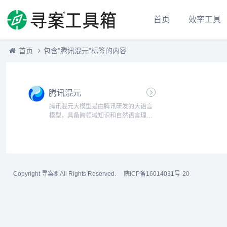
首页
效率工具
首页
包含"腾讯混元"标签的内容
腾讯混元
腾讯混元大模型是由腾讯研发的大语言
模型，具备跨领域知识和自然语言理解
能力，实现基于人机自然语言对话的方
式，理解用户指令并执行任务，帮助用
户实现人获取信息，知识和灵感。...
Copyright 寻案® All Rights Reserved.
皖ICP备16014031号-20