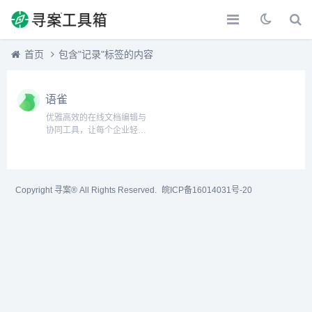
首页
包含"记录"标签的内容
语雀
优雅高效的在线文档编辑与
协同工具，让每个企业轻松
拥有文档中心，阿里巴巴集
团内部使用多年，众多中小
企业首选。主流 Office 文件
全兼容，多人协同，轻松拥
Copyright 寻案® All Rights Reserved.
皖ICP备16014031号-20
有团队知识库。企业文档中
心化管理，各类文档井然...