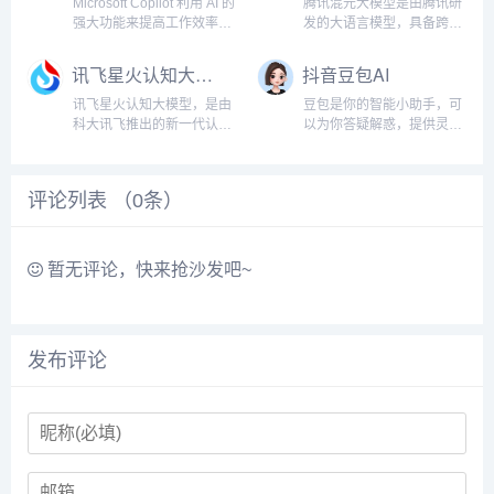
户只需用自然语言表述需
Microsoft Copilot 利用 AI 的
腾讯混元大模型是由腾讯研
求，就能轻松上手。在画廊
强大功能来提高工作效率、
发的大语言模型，具备跨领
中，用户可以欣赏并学习
释放创造力，并通过简单的
域知识和自然语言理解能
来...
聊天体验帮助你更好地理解
力，实现基于人机自然语言
讯飞星火认知大模型
抖音豆包AI
信息。...
对话的方式，理解用户指令
并执行任务，帮助用户实现
讯飞星火认知大模型，是由
豆包是你的智能小助手，可
人获取信息，知识和灵
科大讯飞推出的新一代认知
以为你答疑解惑，提供灵
感。...
智能大模型，拥有跨领域的
感，辅助创作，也可以和你
知识和语言理解能力，能够
畅聊任何你感兴趣的话
基于自然对话方式理解与执
题。...
评论列表 （
0
条）
行任务，提供语言理解、知
识问答、逻辑推理、数学题
解答、代码理解与编写等多
种能力。...
暂无评论，快来抢沙发吧~
发布评论