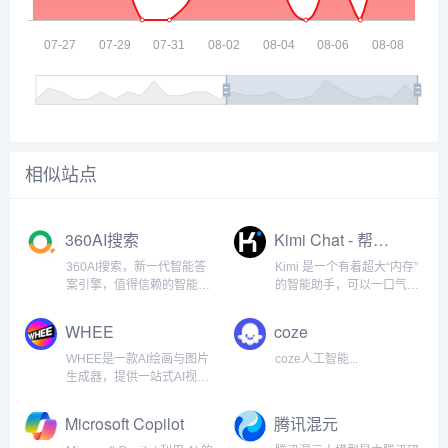
相似站点
360AI搜索
Kimi Chat - 帮你看更大的世界
360AI搜索，新一代智能答
Kimi 是一个有着超大“内存”
案引擎，值得信赖的智能搜
的智能助手，可以一口气读
索伙伴，为复杂搜索提供专
完二十万字的小说，还会上
业支持，解锁更相关、更全
网冲浪，快来跟他聊聊吧 |
WHEE
coze
面的答案。AI对用户提问进
Kimi Chat - Moonshot AI 出
行精准语义分析，并通过追
品的智能助手...
WHEE是一款AI绘画与图片
coze人工智能...
问获取更多有价值信息，将
生成器，提供一站式AI视觉
问题拆分为多组关键词后再
创作服务。WHEE不仅会画
进...
也会修图，各种AI修图功能
Microsoft Copilot
腾讯混元
一应俱全。使用门槛低，用