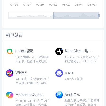
相似站点
360AI搜索
Kimi Chat - 帮你看更大的世界
360AI搜索，新一代智能答
Kimi 是一个有着超大“内存”
案引擎，值得信赖的智能搜
的智能助手，可以一口气读
索伙伴，为复杂搜索提供专
完二十万字的小说，还会上
业支持，解锁更相关、更全
网冲浪，快来跟他聊聊吧 |
WHEE
coze
面的答案。AI对用户提问进
Kimi Chat - Moonshot AI 出
行精准语义分析，并通过追
品的智能助手...
WHEE是一款AI绘画与图片
coze人工智能...
问获取更多有价值信息，将
生成器，提供一站式AI视觉
问题拆分为多组关键词后再
创作服务。WHEE不仅会画
进...
也会修图，各种AI修图功能
Microsoft Copilot
腾讯混元
一应俱全。使用门槛低，用
户只需用自然语言表述需
Microsoft Copilot 利用 AI 的
腾讯混元大模型是由腾讯研
求，就能轻松上手。在画廊
强大功能来提高工作效率、
发的大语言模型，具备跨领