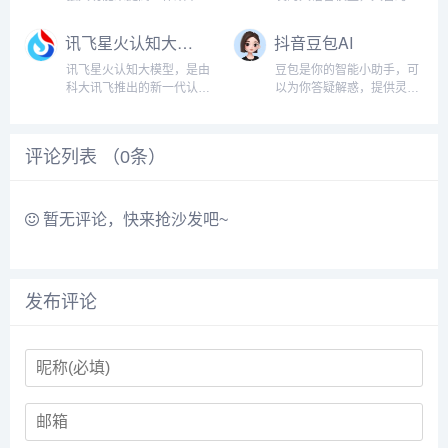
中，用户可以欣赏并学习
释放创造力，并通过简单的
域知识和自然语言理解能
来...
聊天体验帮助你更好地理解
力，实现基于人机自然语言
讯飞星火认知大模型
抖音豆包AI
信息。...
对话的方式，理解用户指令
并执行任务，帮助用户实现
讯飞星火认知大模型，是由
豆包是你的智能小助手，可
人获取信息，知识和灵
科大讯飞推出的新一代认知
以为你答疑解惑，提供灵
感。...
智能大模型，拥有跨领域的
感，辅助创作，也可以和你
知识和语言理解能力，能够
畅聊任何你感兴趣的话
基于自然对话方式理解与执
题。...
评论列表 （
0
条）
行任务，提供语言理解、知
识问答、逻辑推理、数学题
解答、代码理解与编写等多
种能力。...
暂无评论，快来抢沙发吧~
发布评论