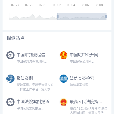
相似站点
中国审判流程信息网
中国庭审公开网
中国审判流程信息网...
中国庭审公开网...
聚法案例
法信类案检索
聚法案例，专属于法律人的
法信类案检索...
一体化工作平台，集大数
据、协作、审批、共享资源
为一体，贯穿律师办案全流
中国法院案例报道
最高人民法院指导案例
程，助力律所数字化转
型。...
中国法院案例报道...
最高人民法院政务网站,最高
人民法院网，最高人民法