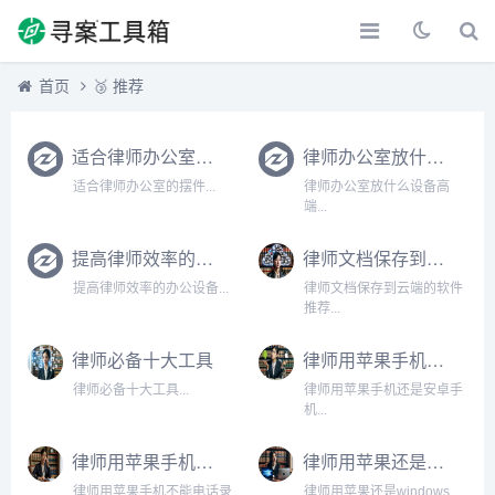
首页
🥉 推荐
适合律师办公室的摆件
律师办公室放什么设备高端
适合律师办公室的摆件...
律师办公室放什么设备高
端...
提高律师效率的办公设备
律师文档保存到云端的软件推荐
提高律师效率的办公设备...
律师文档保存到云端的软件
推荐...
律师必备十大工具
律师用苹果手机还是安卓手机
律师必备十大工具...
律师用苹果手机还是安卓手
机...
律师用苹果手机不能电话录音怎么办
律师用苹果还是windows
律师用苹果手机不能电话录
律师用苹果还是windows...