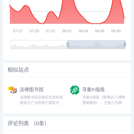
相似站点
法律图书馆
寻案®指南
法律图书馆法律论文资料库
寻案®指南（原律达人/律荐
频道为广大的用户提供大量
营销策划），主理人乐杨分
的法学理论、国家法、宪
享律师案源拓展的思路，实
法、行政法、刑法、民法、
战营销推广方法、营销案
商法、经济法、诉讼法、司
例、营销思路和见解。提供
评论列表 （
0
条）
法制度、国际法等类别的法
的服务有律所营销推广、品
律论文，法学论文及其法律
牌策划、律所精准营销方